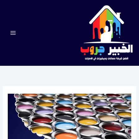
خطي
لى
لمحتوى