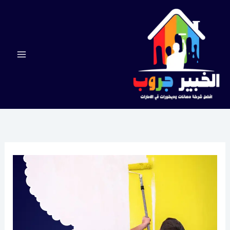
خطي
لى
لمحتوى