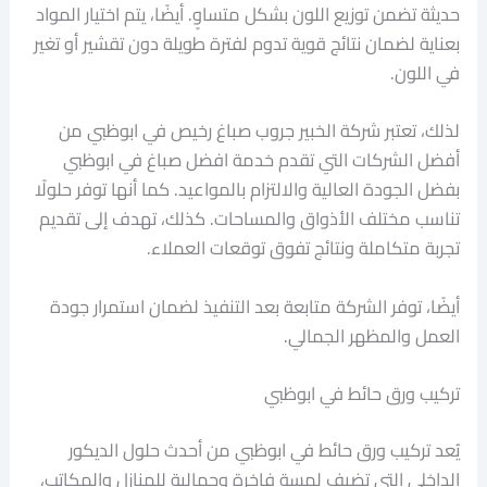
حديثة تضمن توزيع اللون بشكل متساوٍ. أيضًا، يتم اختيار المواد
بعناية لضمان نتائج قوية تدوم لفترة طويلة دون تقشير أو تغير
في اللون.
لذلك، تعتبر شركة الخبير جروب صباغ رخيص في ابوظبي من
أفضل الشركات التي تقدم خدمة افضل صباغ في ابوظبي
بفضل الجودة العالية والالتزام بالمواعيد. كما أنها توفر حلولًا
تناسب مختلف الأذواق والمساحات. كذلك، تهدف إلى تقديم
تجربة متكاملة ونتائج تفوق توقعات العملاء.
أيضًا، توفر الشركة متابعة بعد التنفيذ لضمان استمرار جودة
العمل والمظهر الجمالي.
تركيب ورق حائط في ابوظبي
يُعد تركيب ورق حائط في ابوظبي من أحدث حلول الديكور
الداخلي التي تضيف لمسة فاخرة وجمالية للمنازل والمكاتب،