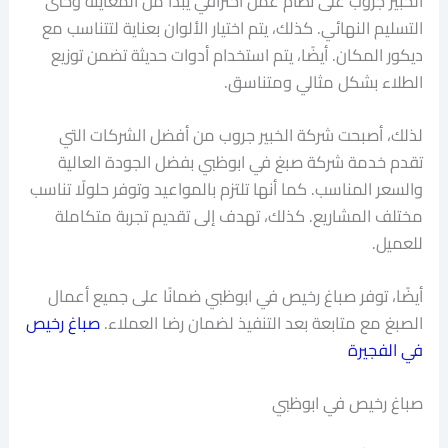
الخبير جروب على نظام عمل احترافي يبدأ من المعاينة وحتى
التسليم النهائي. كذلك، يتم اختيار الألوان بعناية لتتناسب مع
ديكور المكان. أيضًا، يتم استخدام أدوات حديثة تضمن توزيع
الطلاء بشكل مثالي ومتناسق.
لذلك، أصبحت شركة الخبير جروب من أفضل الشركات التي
تقدم خدمة شركة صبغ في ابوظبي بفضل الجودة العالية
والسعر المناسب. كما أنها تلتزم بالمواعيد وتوفر حلولًا تناسب
مختلف المشاريع. كذلك، تهدف إلى تقديم تجربة متكاملة
للعميل.
أيضًا، توفر صباغ رخيص في ابوظبي ضمانًا على جميع أعمال
الصبغ مع متابعة بعد التنفيذ لضمان رضا العملاء.
صباغ رخيص
في الفجيرة
صباغ رخيص في ابوظبي