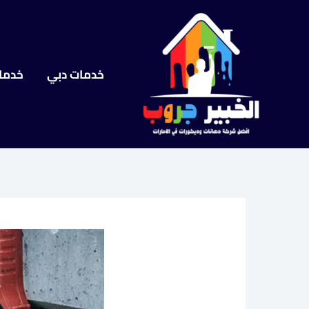
خطي
لى
لمحتوى
خدمات دبي
خدما