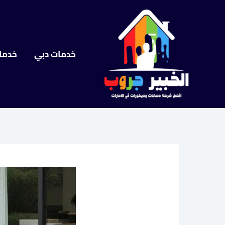
خطي
لى
لمحتوى
خدمات دبي
خدما