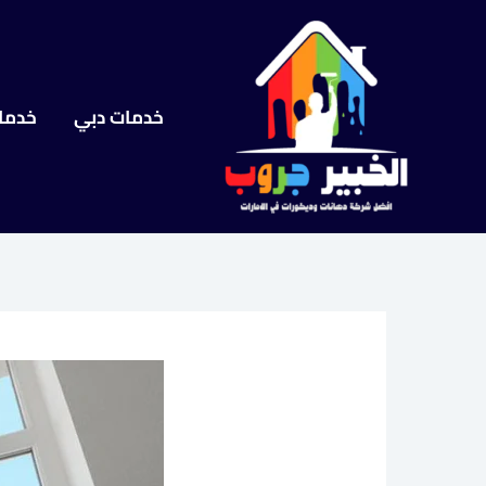
خطي
لى
لمحتوى
خدمات دبي
خدما