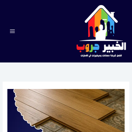
خطي
لى
لمحتوى