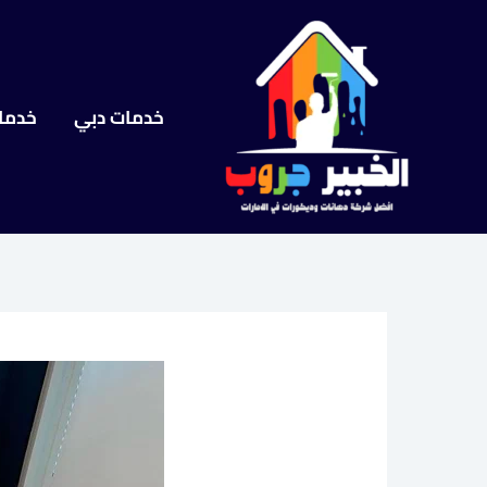
خطي
لى
لمحتوى
خدمات دبي
خدما