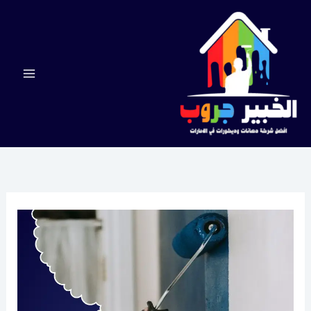
خطي
لى
لمحتوى