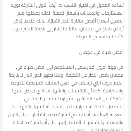
تساعد العميل في اختيار الأنسب له. أيضاً، تتولى الشركة توريد
المستلزمات والدهانات بأسعار الجملة، لذلك يمكنها منح
العميل أسعارًا أفضل مقارنة بتجار التجزئة. لذلك عندما يُذكر
أرخص صباغ في عجمان، غالبًا ما يُشار إلى شركة الخبير جروب
كأحد المنافسين الأقوياء.
أفضل صباغ في عجمان
من جهة أخرى، قد يسعى المستخدم إلى أفضل صباغ في
عجمان بغض النظر عن التكلفة، وهنا يظهر الدور البارز لـ شركة
الخبير جروب التي ترسخت في ذهن العملاء كمرجعية للجودة
والاحترافية. كما أن التقييمات والشهادات التي تحصل عليها
الشركة من العملاء تشهد بمهارة التنفيذ والدقة في
التفاصيل، كذلك استمراريتها في تحديث أساليبها واتباع أحدث
المعايير العالمية. أيضاً، تمنح الشركة ضمانات أطول على اللون
والتشقق والتقشير، لذلك يُنظر إليها على أنها شركة دهانات
متميزة وفاخرة في عجمان.