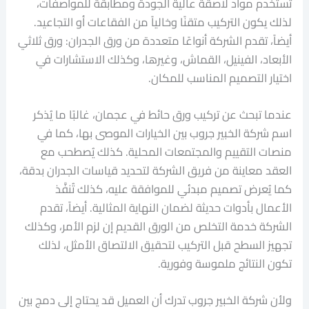
تستخدم مواد لاصقة عالية الجودة ومطابقة للمواصفات،
لذلك يكون التركيب متقنًا وخالياً من الفقاعات أو التجاعيد.
أيضاً، تقدم الشركة أنواعًا متعددة من ورق الجدران: ورق ثلاثي
الأبعاد، الفينيل، القماش، وغيرها، وكذلك الاستشارات في
اختيار التصميم المناسب للمكان.
عندما تبحث عن تركيب ورق حائط في عجمان، غالبًا ما يُذكر
اسم شركة الخبير جروب بين الخيارات الموصى بها، كما في
منصات التقييم والمجتمعات المحلية. كذلك يُصطحب مع
العقد معاينة من فريق الشركة لتحديد قياسات الجدران بدقة،
كما يُعرض تصميم مبدئي للموافقة عليه، كذلك تُنفَّذ
الأعمال بأدوات حديثة لضمان النهاية المثالية. أيضاً، تقدم
الشركة خدمة التخلص من الورق القديم إن لزم الأمر، وكذلك
تجهيز السطح قبل التركيب لتحقيق الالتصاق الأمثل، لذلك
تكون النتائج ملموسة وفورية.
ولأن شركة الخبير جروب تدرك أن العميل قد يحتاج إلى دمج بين