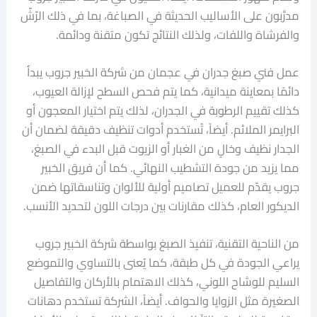
مدرَّبون على الأساليب الحديثة في الصباغة، بما في ذلك الرّشّ
والفرشاة واللفات، ولذلك النتائج تكون متقنة ودائمة.
عمل فني صبغ جدران في عجمان من شركة الخبير جروب يبدأ
دائمًا بمعاينة ميدانية، كما يتم فحص السطح لإزالة العيوب،
كذلك تقييم الرطوبة في الجدران، لذلك يتم اختيار المعجون أو
البرايمر الملائم. أيضاً، تُستخدم أدوات تنظيف دقيقة لضمان أن
الجدار نظيف وخالٍ من الغبار أو الزيوت قبل البدء في الصبغ،
مما يزيد من جودة التشطيب النهائي. كما أن فريق الخبير
جروب يقدّم للعميل تصاميم أولية للألوان وتناسقاتها ضمن
الديكور العام، كذلك مقارنات بين درجات اللون لتحديد الأنسب.
من الناحية التقنية، تنفيذ الصبغ بواسطة شركة الخبير جروب
يراعي الجودة في كل طبقة، كما يُعنى بالتساوي والتموضع
السليم للوشاح اللوني، كذلك الاهتمام بالأركان والتفاصيل
الصغيرة مثل الزوايا والحواف. أيضاً، الشركة تستخدم دهانات