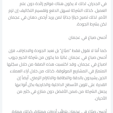
في الجدران، لذلك لا يكون هناك فواتير زائدة دون علم
العميل. كذلك الشركة تسهل الدفع وتقسيم التكاليف إن لزم
الأمر، لذلك تصبح خيارًا جذابًا لمن يريد أرخص دهان في عجمان
لكن بشرط الجودة.
أحسن صباغ في عجمان
كما أننا لا نقول فقط “صبّاغ” بل نعبد الجودة والاحتراف، فإن
أحسن صباغ في عجمان غالبًا ما يكون من شركة الخبير جروب
اصباغ في عجمان، وقد اكتسبت هذه الصفة من خلال سجّلها
المتميّز في المشاريع الموثوقة، كذلك من خلال آراء العملاء
الذين يشيدون بالدقة والنظافة والالتزام الزمني. أيضاً إن
القدرة على تلوين الأسطح الداخلية والخارجية بكل أنواعها
يجعل الشركة من ضمن الأفضل دون منازع في كثير من
الأحيان.
أحسن صبّاغ في عجمان يتطلّب أدوات ممتازة، كذلك مهارة