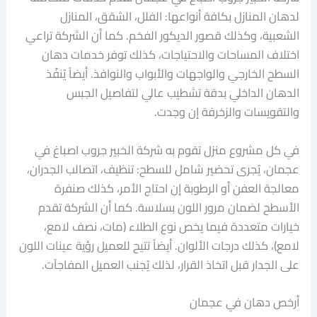
لدهان المنازل بكافة أنواعها: الفلل، الشقق، المنازل
الشعبية، وكذلك قصور الديكور الفخم. كما أن الشركة تراعي
اختلاف المساحات والاحتياجات، كذلك توفر خدمات دهان
السطح الخارجي والواجهات والأبواب والنوافذ. أيضاً يُنفّذ
الدهان الداخلي بدقة تشطيب عالي لتفاصيل الجبس
والتقويسات والزخرفة إن وجدت.
في كل مشروع منزل تقوم به شركة الخبير جروب اصباغ في
عجمان، يُجرى تحضير شامل للسطح: تنظيف، اتصالب الجدران،
معالجة العفن أو الرطوبة إن احتاج الأمر، كذلك صنفرة
الأسطح لضمان مرور اللون بسلاسة. كما أن الشركة تقدم
خيارات متعددة فيما يخص نوع الطلاء (مات، نصف لامع،
لامع)، كذلك درجات الألوان. أيضاً تتيح للعميل رؤية عينات اللون
على الجدار قبل اتخاذ القرار، لذلك يُجنب العميل المفاجآت.
أرخص دهان في عجمان