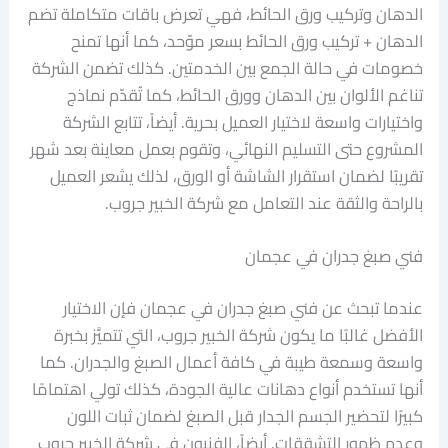
الدهان وتركيب ورق الحائط، فهي تعرض باقات متكاملة تضم
الدهان + تركيب ورق الحائط بسعر موّحد، كما أنها تمنح
خصومات في حالة الجمع بين الخدمتين. كذلك تضمن الشركة
تناغم الألوان بين الدهان وورق الحائط، كما تُقدّم نماذج
واختيارات واسعة لاختيار العميل بحرية. أيضاً، تتابع الشركة
المشروع حتى التسليم النهائي، وتقوم بعمل معاينة بعد شهر
تقريبًا لضمان استقرار الشاشة أو الورق، لذلك يشعر العميل
بالراحة والثقة عند التعامل مع شركة الخبير جروب.
فني صبغ جدران في عجمان
عندما تبحث عن فني صبغ جدران في عجمان فإن الاختيار
الأفضل غالبًا ما يكون شركة الخبير جروب، التي تتميَّز بخبرة
واسعة وسمعة طيبة في كافة أعمال الصبغ والجدران. كما
أنها تستخدم أنواع دهانات عالية الجودة، كذلك تولي اهتمامًا
كبيرًا لتحضير الجسم الجدار قبل الصبغ لضمان ثبات اللون
وعدم ظهور التشققات. أيضاً، الفنيون في شركة الخبير جروب